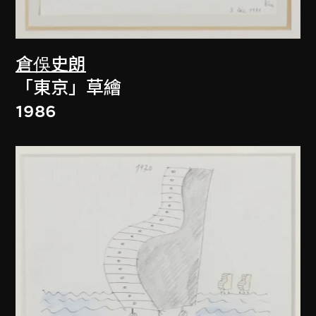
倉俁史朗
「東京」草繪
1986