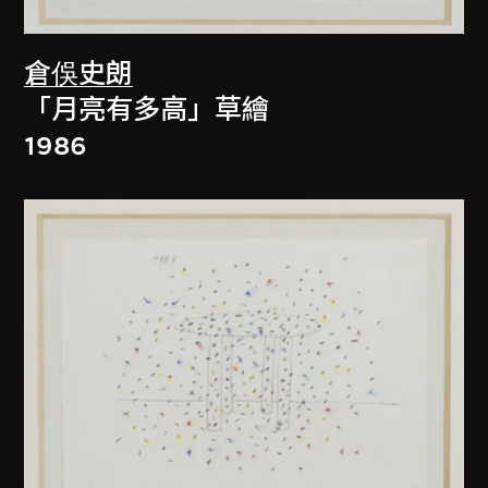
倉俁史朗
「月亮有多高」草繪
1986