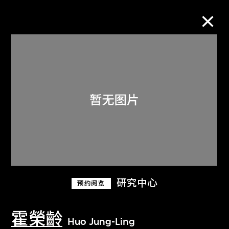
M+藏品
进一步筛选
搜索
关于M+藏品
研究中心
预约阅览
探索世界顶级的二十及二十一世纪视觉
文化藏品。
霍榮齡
Huo Jung-Ling