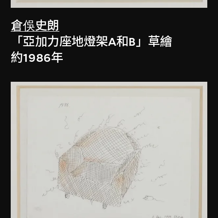
倉俁史朗
「亞加力座地燈架A和B」草繪
約1986年