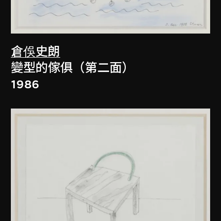
倉俁史朗
變型的傢俱（第二面）
1986