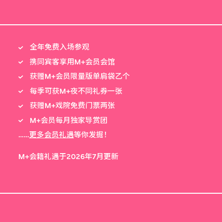
全年免费入场参观
携同宾客享用M+会员会馆
获赠M+会员限量版单肩袋乙个
每季可获M+夜不同礼券一张
获赠M+戏院免费门票两张
M+会员每月独家导赏团
……
更多会员礼遇
等你发掘！
M+会籍礼遇于2026年7月更新