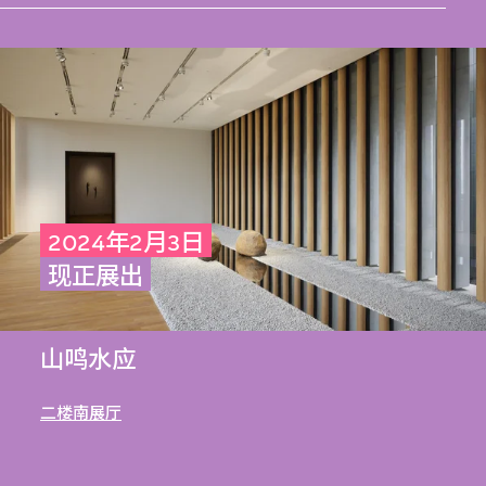
2024年2月3日
现正展出
山鸣水应
二楼南展厅