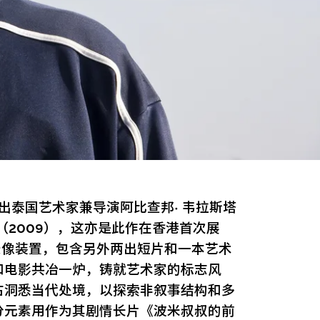
出泰国艺术家兼导演阿比查邦· 韦拉斯塔
ve》（2009），这亦是此作在香港首次展
多频道录像装置，包含另外两出短片和一本艺术
和电影共冶一炉，铸就艺术家的标志风
古洞悉当代处境，以探索非叙事结构和多
的部分元素用作为其剧情长片《波米叔叔的前