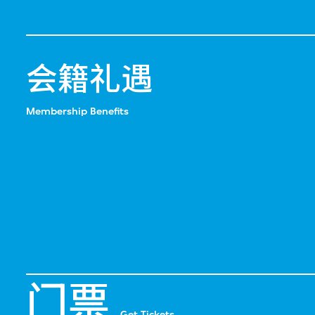
会籍礼遇
Membership Benefits
门票
Get Tickets