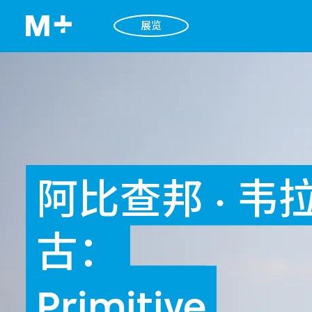
展览
阿比查邦 · 韦
古：
Primitive