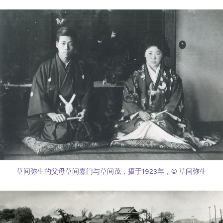
草间弥生的父母草间嘉门与草间茂，摄于1923年，© 草间弥生