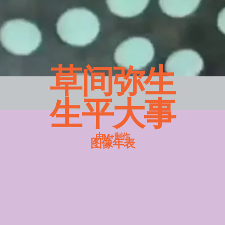
草间弥生
生平大事
由M+制作
图像年表