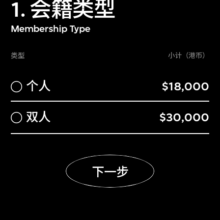
1. 会籍类型
参与M+专属参观时段参观所有展厅，每
次可携同宾客入场（宾客须持有效门票*
Membership Type
或使用以上宾客免费入场之礼遇^）
可携同宾客使用优先专用通道入场展览。
类型
小计（港币）
可携同宾客免费入场^，其他同行宾客必须
小计（港
个人
$18,000
持有效门票方可进场
免费欣赏四场指定放映节目
小计（港币
双人
$30,000
于光影铭谢墙（不适用于M+青年赞助人
会籍及透过企业赞助而获得的赞助人会
籍）及M+年报留名致谢（不适用于透过
企业赞助而获得的赞助人会籍）
下一步
购买门票可享低至半价优惠*（折扣门票
限额将因应情况而异）
购买指定标准放映节目门票可享八折优惠