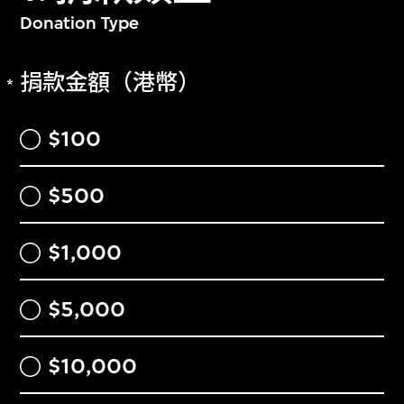
Donation Type
上，可在報稅時申請稅務扣除。如對於你的捐
贈有任何疑問，請透過電郵
捐款金額（港幣）
supportmplus@mplus.org.hk
與我們聯絡。
$100
$500
$1,000
$5,000
$10,000