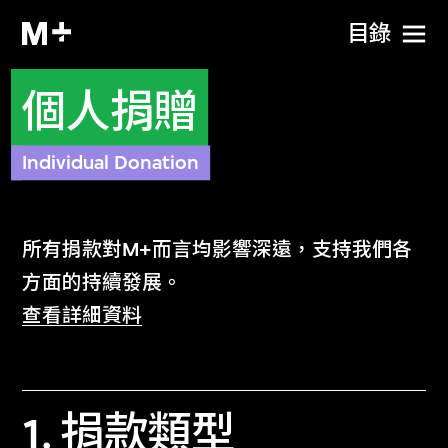
目​錄
個人捐贈
Individual Donation
所有捐款對M+而言均影響深遠，支持我們各
方面的持續發展。
M+是西九文化區管理局的全資附屬機構。西
查看詳細資料
九文化區基金會有限公司作為《稅務條例》
（第112章）第88條獲豁免繳稅的慈善機構，
負責監管西九文化區包括M+的籌款及相關活
1. 捐款類型
動。基金會認可的慈善捐款達港幣100元以