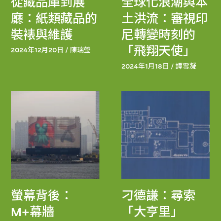
從藏品庫到展
全球化浪潮與本
廳：紙類藏品的
土洪流：審視印
裝裱與維護
尼轉變時刻的
「飛翔天使」
2024年12月20日 / 陳瑞瑩
2024年1月18日 / 譚雪凝
螢幕背後：
刁德謙：尋索
M+幕牆
「大亨里」