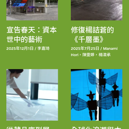
宣告春天：資本
修復楊詰蒼的
世中的藝術
《千層墨》
2025年12月1日 / 李嘉琦
2025年7月25日 / Manami
Hori，陳雯婷，楊浚承