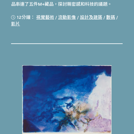
品串連了五件M+藏品，探討親密感和科技的議題。
12分鐘：
視覺藝術
/
流動影像
/
設計及建築
/
數碼
/
影片