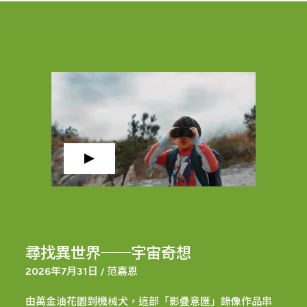
尋找異世界──宇宙奇想
2026年7月31日 / 范嘉恩
由萬金油花園到機械犬，這部「影疊意匯」錄像作品串