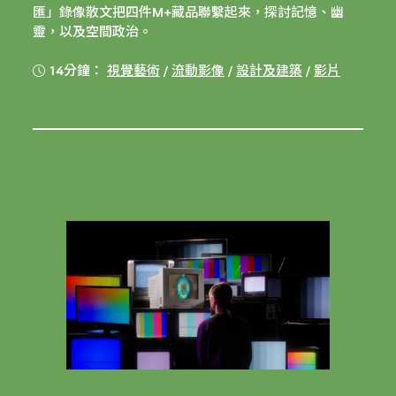
匯」錄像散文把四件M+藏品聯繫起來，探討記憶、幽
靈，以及空間政治。
14分鐘：
視覺藝術
/
流動影像
/
設計及建築
/
影片