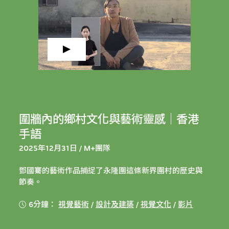
圍牆內的鄉村文化與藝術靈感｜香港
手語
2025年12月31日 / M+團隊
鄧國騫的藝術作品捕捉了永隆圍這條新界圍村的歷史與
節奏。
6分鐘：
視覺藝術
/
設計及建築
/
視覺文化
/
影片