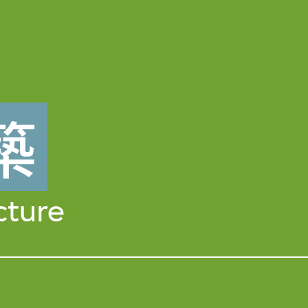
築
cture