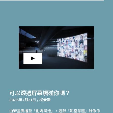
可以透過屏幕觸碰你嗎？
2026年7月31日 / 楊景麟
由衛星廣播至「他媽哥池」，這部「影疊意匯」錄像作