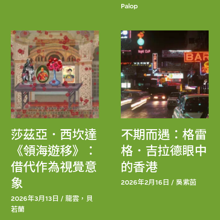
Palop
莎茲亞．西坎達
不期而遇：格雷
《領海遊移》：
格．吉拉德眼中
借代作為視覺意
的香港
象
2026年2月16日 / 吳紫茵
2026年3月13日 / 龍雲，貝
若蘭