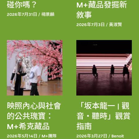
碰你嗎？
M+藏品發掘新
敘事
2026年7月31日 / 楊景麟
2026年7月3日 / 黃淑賢
映照內心與社會
「坂本龍一 | 觀
的公共瑰寶：
音・聽時」觀賞
M+希克藏品
指南
2026年5月14日 / M+團隊
2026年3月27日 / Benoit