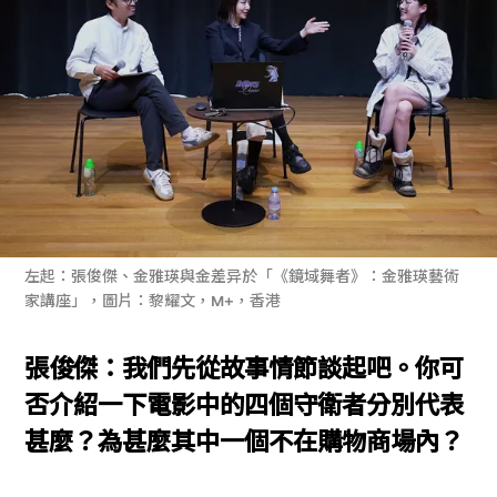
左起：張俊傑、金雅瑛與金差异於「《鏡域舞者》：金雅瑛藝術
家講座」，圖片：黎耀文，M+，香港
張俊傑：我們先從故事情節談起吧。你可
否介紹一下電影中的四個守衛者分別代表
甚麼？為甚麼其中一個不在購物商場內？