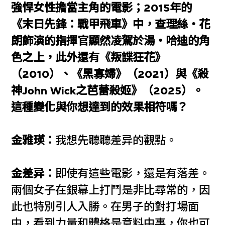
強悍女性擔當主角的電影；2015年的
《末日先鋒：戰甲飛車》中，查理絲・花
朗飾演的指揮官顯然凌駕於湯・哈迪的角
色之上，此外還有《叛諜狂花》
（2010）、《黑寡婦》（2021）與《殺
神John Wick之芭蕾殺姬》（2025）。
這種變化與你想達到的效果相符嗎？
金雅瑛：
我想先聽聽差异的觀點。
金差异：
即使有這些電影，還是有落差。
兩個女子在銀幕上打鬥是非比尋常的，因
此也特別引人入勝。在男子的對打場面
中，看到力量和體格是意料中事，你也可