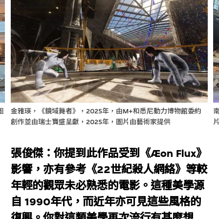
圖
金雅瑛，《鏡域舞者》，2025年，由M+和悉尼動力博物館委約
創作並由瑞士寶盛呈獻，2025年，圖片由藝術家提供
張俊傑：你提到此作品受到《Æon Flux》
影響，亦有參考《22世紀殺人網絡》等較
年輕的觀眾未必熟悉的電影。這種美學源
自 1990年代，而近年亦可見這些風格的
復興。你對這類美學再次流行有甚麼想