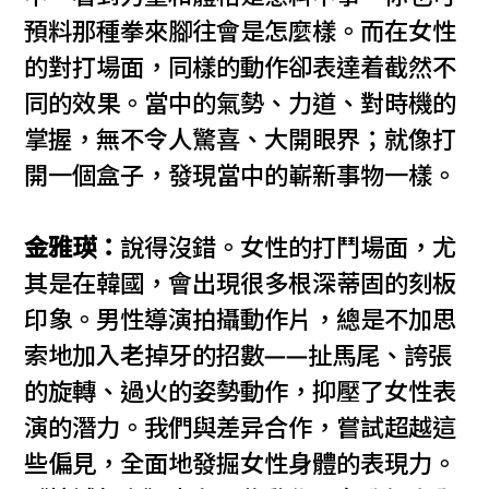
預料那種拳來腳往會是怎麼樣。而在女性
的對打場面，同樣的動作卻表達着截然不
同的效果。當中的氣勢、力道、對時機的
掌握，無不令人驚喜、大開眼界；就像打
開一個盒子，發現當中的嶄新事物一樣。
金雅瑛：
說得沒錯。女性的打鬥場面，尤
其是在韓國，會出現很多根深蒂固的刻板
印象。男性導演拍攝動作片，總是不加思
索地加入老掉牙的招數——扯馬尾、誇張
的旋轉、過火的姿勢動作，抑壓了女性表
演的潛力。我們與差异合作，嘗試超越這
些偏見，全面地發掘女性身體的表現力。