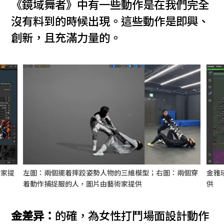
《鏡域舞者》中有一些動作是在我們完全
沒有料到的時候出現。這些動作是即興、
創新，且充滿力量的。
術家提
左圖：兩個擺着摔跤姿勢人物的三維模型；右圖：兩個穿
金雅
着動作捕捉服的人，圖片由藝術家提供
供
金差异：
的確，為女性打鬥場面設計動作