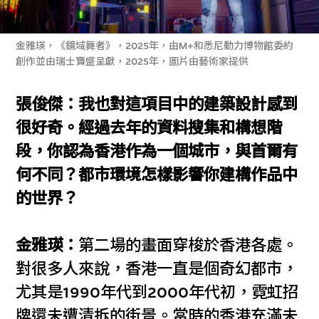
金雅瑛，《鏡域舞者》，2025年，由M+和悉尼動力博物館委約
創作並由瑞士寶盛呈獻，2025年，圖片由藝術家提供
張俊傑：我也對這項目中的建築設計感到
很好奇。經過去年的資料搜集和構想階
段，你認為香港作為一個城市，與首爾有
何不同？都市環境怎樣影響你建構作品中
的世界？
金雅瑛：
第二場的畫面穿梭於香港各處。
對很多人來說，香港一直是個奇幻都市，
尤其是1990年代到2000年代初，霓虹招
牌還未遭清拆的街景。當時的香港充滿未