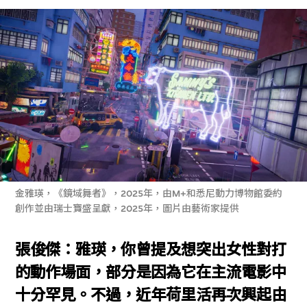
金雅瑛，《鏡域舞者》，2025年，由M+和悉尼動力博物館委約
創作並由瑞士寶盛呈獻，2025年，圖片由藝術家提供
張俊傑：雅瑛，你曾提及想突出女性對打
的動作場面，部分是因為它在主流電影中
十分罕見。不過，近年荷里活再次興起由