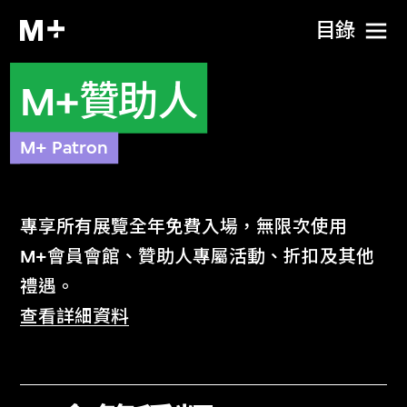
目​錄
M+贊助人
M+ Patron
專享所有展覽全年免費入場，無限次使用
M+會員會館、贊助人專屬活動、折扣及其他
禮遇。
查看詳細資料
可攜同賓客無限次使用M+會員會館
無限次免費進入所有展廳和展覽，並可攜
同指定數目之賓客免費參觀^