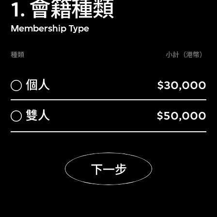
1. 會籍種類
參與M+專屬參觀時段參觀所有展廳，每
次可攜同賓客入場（賓客須持有效門票*
Membership Type
或使用以上賓客免費入場之禮遇^）
可攜同賓客使用優先專用通道入場展覽。
種類
小計（港幣）
可攜同賓客免費入場^，其他同行賓客必須
小計（港幣
個人
$30,000
持有效門票方可進場
免費欣賞四場指定放映節目
小計（港幣
雙人
$50,000
於光影銘謝牆及M+年報留名致謝（不適
用於透過企業贊助而獲得的贊助人會籍）
購買門票可享低至半價優惠*（折扣門票
限額將因應情況而異）
下一步
購買指定標準放映節目門票可享八折優惠
惠顧M+商店正價貨品及指定餐廳可享九
折優惠及其他會員折扣（受有關條款及細