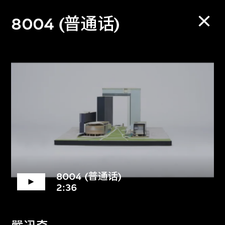
8004 (普通话)
语音导赏资料
库
Audio Guide Archive
随时随地探索语音导赏资料
库，收听策展人、创作人及
8004 (普通话)
2:36
受邀嘉宾的介绍，或了解相
关作品或建筑在视觉上的特