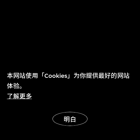
8048 (广东话)
8048 (英语)
本网站使用「Cookies」为你提供最好的网站
草間彌生
草間彌生
体验。
外衣
外衣
了解更多
明白
显示更多