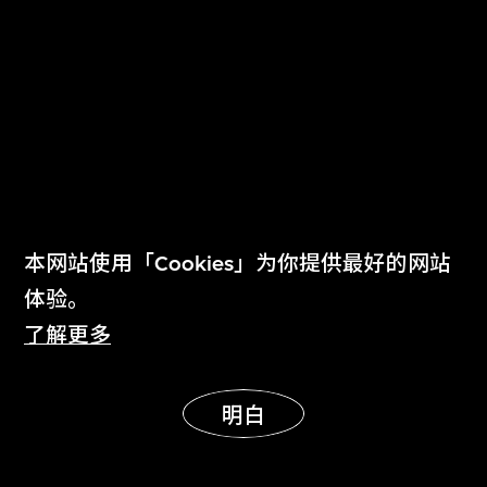
8048 (广东话)
8048 (英语)
本网站使用「Cookies」为你提供最好的网站
草間彌生
草間彌生
体验。
外衣
外衣
了解更多
明白
显示更多