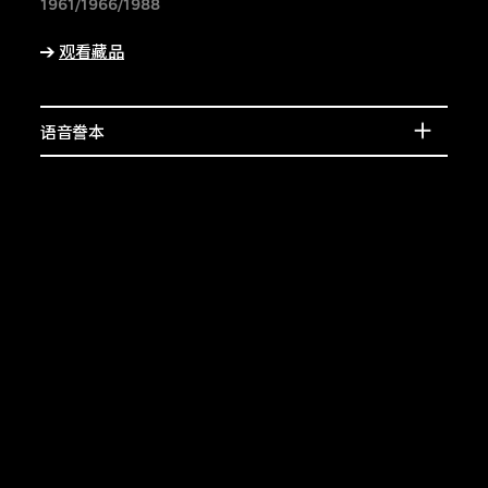
宾的介绍，或了解相
1961/1966/1988
上的特征。
观看藏品
语音誊本