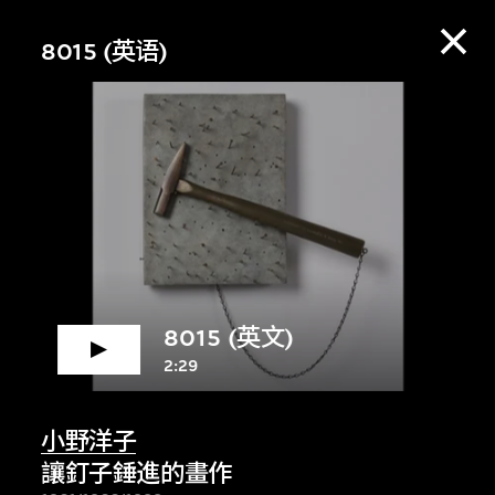
8015 (英语)
8015 (英文)
2:29
赏资料库，收听策展
小野洋子
讓釘子錘進的畫作