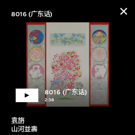
8016 (广东话)
8016 (广东话)
2:38
赏资料库，收听策展
袁旃
山河並壽