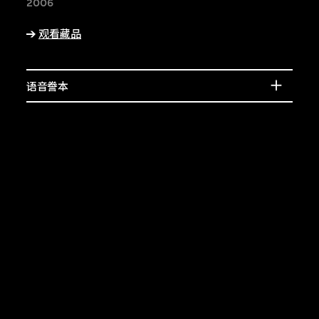
宾的介绍，或了解相
2006
上的特征。
观看藏品
语音誊本