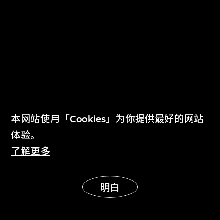
8048 (广东话)
8048 (英语)
本网站使用「Cookies」为你提供最好的网站
草間彌生
草間彌生
体验。
外衣
外衣
了解更多
明白
显示更多