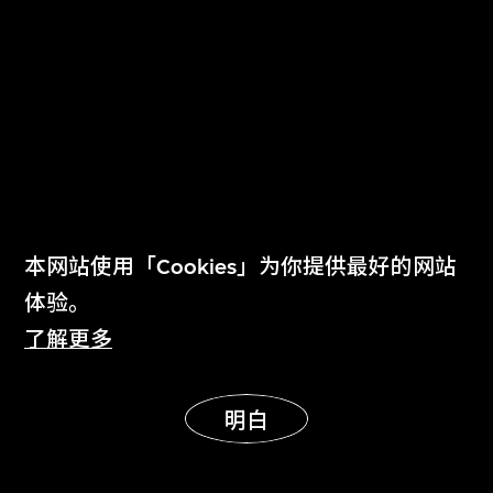
8048 (广东话)
8048 (英语)
本网站使用「Cookies」为你提供最好的网站
草間彌生
草間彌生
体验。
外衣
外衣
了解更多
明白
显示更多