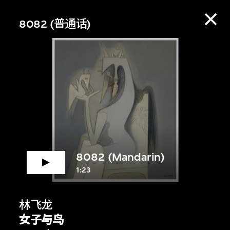
8082 (普通话)
8082 (Mandarin)
1:23
赏资料库，收听策展
林飞龙
女子与鸟