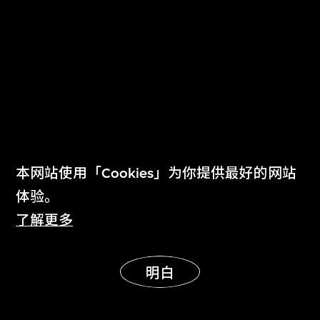
8048 (广东话)
8048 (英语)
本网站使用「Cookies」为你提供最好的网站
草間彌生
草間彌生
体验。
外衣
外衣
了解更多
明白
显示更多