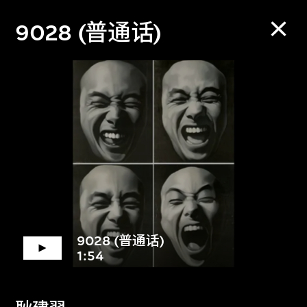
9028 (普通话)
语音导赏资料
库
Audio Guide Archive
随时随地探索语音导赏资料
库，收听策展人、创作人及
9028 (普通话)
1:54
受邀嘉宾的介绍，或了解相
关作品或建筑在视觉上的特