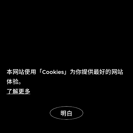
8048 (广东话)
8048 (英语)
本网站使用「Cookies」为你提供最好的网站
草間彌生
草間彌生
体验。
外衣
外衣
了解更多
明白
显示更多