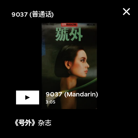
9037 (普通话)
9037 (Mandarin)
3:05
赏资料库，收听策展
《号外》
杂志