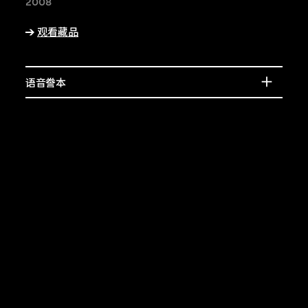
宾的介绍，或了解相
2008
上的特征。
观看藏品
语音誊本