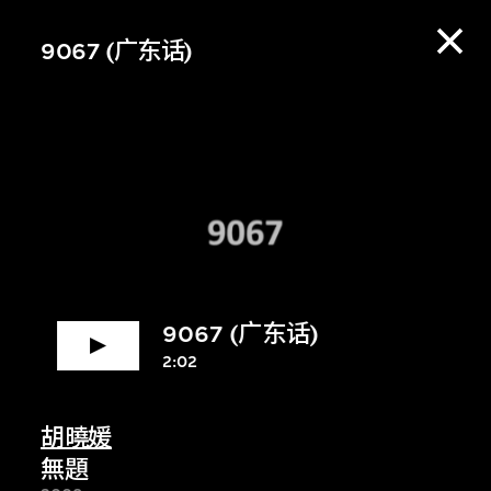
9067 (广东话)
9067 (广东话)
2:02
赏资料库，收听策展
胡曉媛
無題