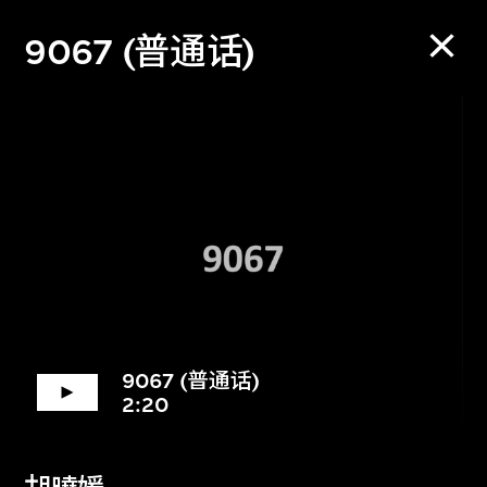
9067 (普通话)
语音导赏资料
库
Audio Guide Archive
随时随地探索语音导赏资料
库，收听策展人、创作人及
9067 (普通话)
2:20
受邀嘉宾的介绍，或了解相
关作品或建筑在视觉上的特