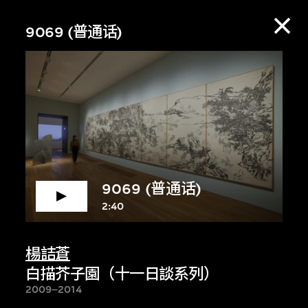
9069 (普通话)
9069 (普通话)
2:40
楊詰蒼
赏资料库，收听策展
白描芥子園（十一日談系列）
2009–2014