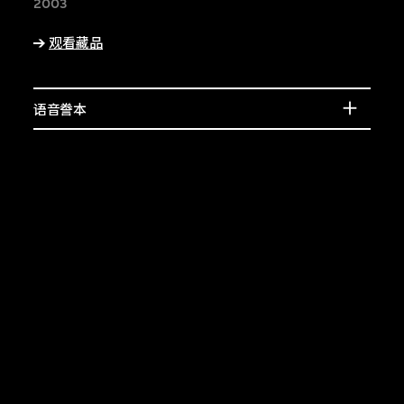
宾的介绍，或了解相
2003
上的特征。
观看藏品
语音誊本