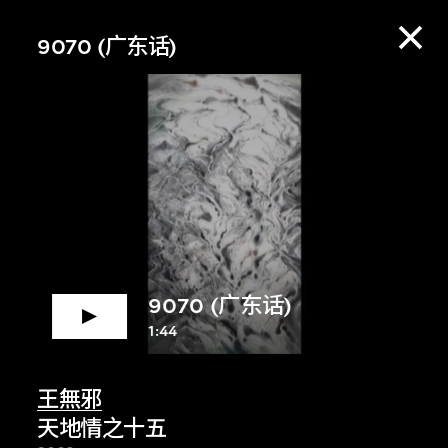
9070 (广东话)
9070 (广东话)
1:44
赏资料库，收听策展
王無邪
天地情之十五