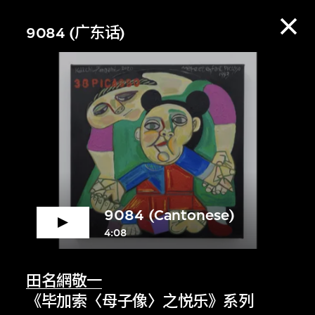
9084 (广东话)
9084 (Cantonese)
4:08
赏资料库，收听策展
田名網敬一
《毕加索〈母子像〉之悦乐》系列