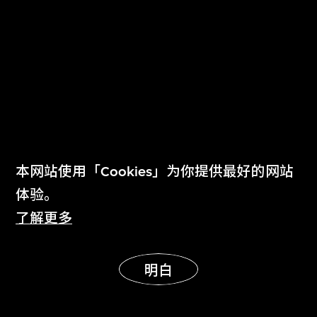
8048 (广东话)
8048 (英语)
本网站使用「Cookies」为你提供最好的网站
草間彌生
草間彌生
体验。
外衣
外衣
了解更多
明白
显示更多