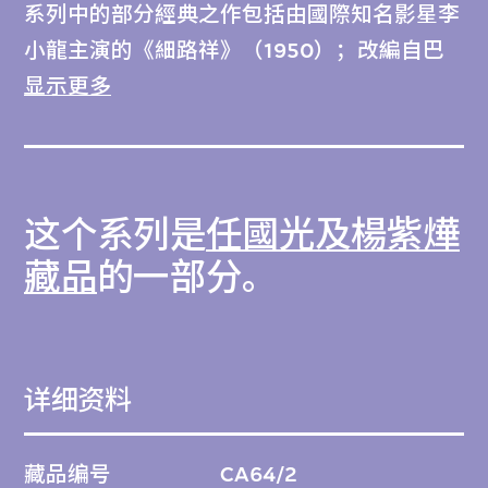
系列中的部分經典之作包括由國際知名影星李
小龍主演的《細路祥》（1950）；改編自巴
金「激流三部曲」之一的《家》（1953）；
显示更多
導演秦劍的名作《家家戶戶》（1954）；由
馬師曾飾演「人生鬥士」、幽默笑對多舛世情
與命途的《父母心》（1955）；超越文藝片
这个系列是
任國光及楊紫燁
套路、感人肺腑的悲劇《天長地久》
（1955）；融入西方幽默元素的《四千金》
藏品
的一部分。
（1957）；由楚原根據真實故事改編的《可
憐天下父母心》（1960）；描繪父親為救兒
女不惜以身犯險的《火窟幽蘭》（1961），以
详细资料
及帶出年輕人控訴社會心聲的少年犯罪片《飛
女正傳》（1969）。作品按照在香港上映的
藏品编号
CA64/2
日期順時序排列。