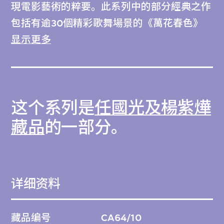
現電影藝術的粹要。此系列中的部分經典之作
包括有逾30個精彩歌舞場景的《萬花春色》
（1956）；由蕭芳芳首度擔綱演出的《少女
显示更多
心》（1966）；由「最佳螢幕拍檔」之一陳
寶珠和呂奇主演的《金色聖誕夜》
（1967）。作品按照在香港上映的日期順時
这个系列是
任國光及楊紫燁
序排列。
藏品
的一部分。
详细资料
藏品编号
CA64/10