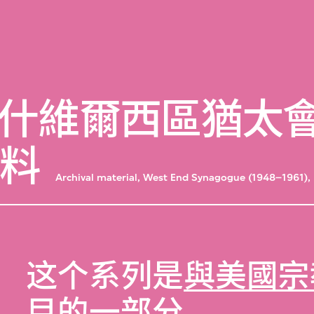
什維爾西區猶太會堂
資料
Archival material, West End Synagogue (1948–1961), 
这个系列是
與美國宗
目
的一部分。