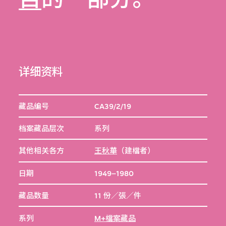
详细资料
藏品编号
CA39/2/19
档案藏品层次
系列
其他相关各方
王秋華
（建檔者）
日期
1949–1980
藏品数量
11 份／張／件
系列
M+檔案藏品