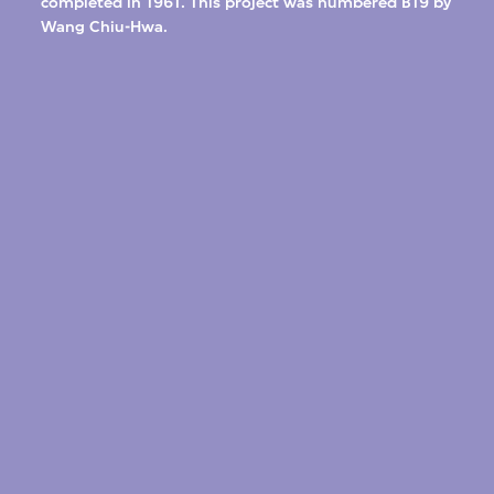
completed in 1961. This project was numbered B19 by
Wang Chiu-Hwa.