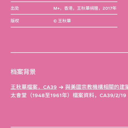
出处
M+，香港，王秋華捐贈，2017年
版权
© 王秋華
档案背景
王秋華檔案，CA39
與美國宗教機構相關的建築項
太會堂（1948至1961年）檔案資料，CA39/2/19