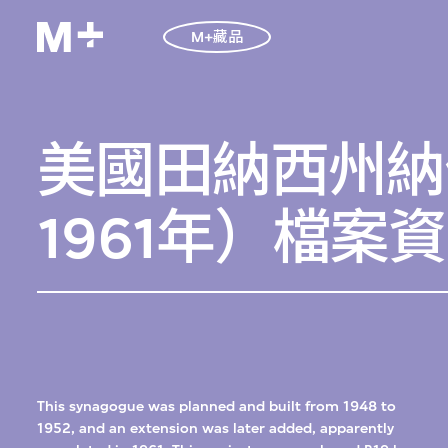
M+藏品
美國田納西州納
1961年）檔案
This synagogue was planned and built from 1948 to
1952, and an extension was later added, apparently