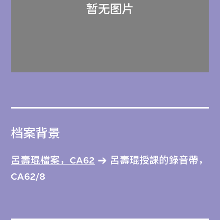
档案背景
呂壽琨檔案，CA62
呂壽琨授課的錄音帶，
CA62/8