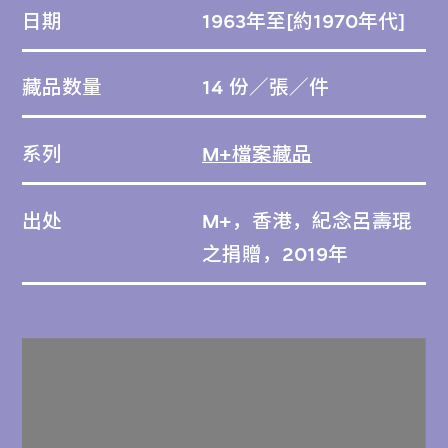
日期
1963年至[約1970年代]
藏品数量
14 份／張／件
系列
M+檔案藏品
出处
M+，香港，紀念呂壽琨
之捐贈，2019年