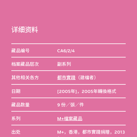
详细资料
藏品编号
CA6/2/4
档案藏品层次
副系列
其他相关各方
都市實踐
（建檔者）
日期
[2005年]，2005年轉換格式
藏品数量
9 份／張／件
系列
M+檔案藏品
出处
M+，香港，都市實踐捐贈，2013