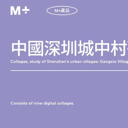
M+藏品
中國深圳城中村
Collages, study of Shenzhen’s urban villages: Gangxia Vill
Consists of nine digital collages.