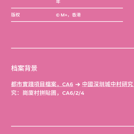
年
版权
© M+，香港
档案背景
都市實踐項目檔案，CA6
中國深圳城中村研究：
究：崗廈村拼貼圖，CA6/2/4