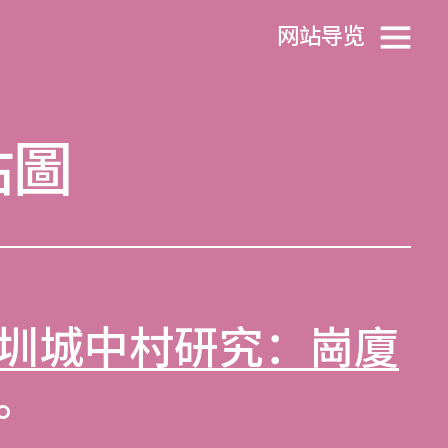
网站导览
貼圖
圳城中村研究：崗廈
。