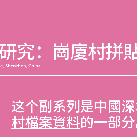
研究：崗廈村拼
age, Shenzhen, China
这个副系列是
中國深
村檔案資料
的一部分