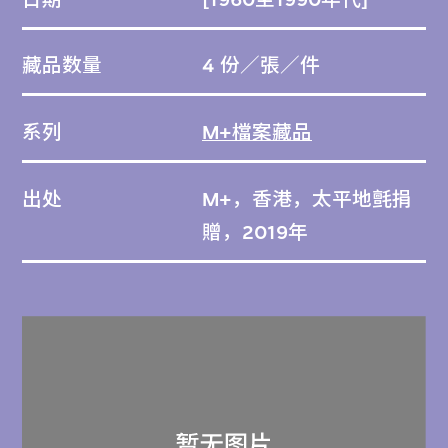
藏品数量
4 份／張／件
系列
M+檔案藏品
出处
M+，香港，太平地氈捐
贈，2019年