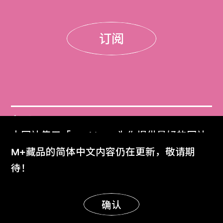
订阅
门票
本网站使用「Cookies」为你提供最好的网站
Get Tickets
体验。
M+藏品的简体中文内容仍在更新，敬请期
了解更多
待！
M+杂志
M+ Magazine
明白
确认