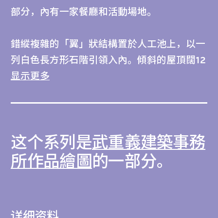
部分，內有一家餐廳和活動場地。
錯縱複雜的「翼」狀結構置於人工池上，以一
列白色長方形石階引領入內。傾斜的屋頂闊12
米，以綑紮在一起的粗竹枝承托，竹枝往上方
显示更多
向兩邊分成兩個弧形部分，連接屋頂的邊緣。
屋頂各有綱索垂入水中，用以加固整體結構。
竹柱兩側都擺放了成排的餐桌椅，桌面在視覺
这个系列是
武重義建築事務
上與周邊池面齊平。
所作品繪圖
的一部分。
正如這家建築事務所在2006年之作、在建材
中糅合竹和鋼的「風與水酒吧」，本建築採取
被動通風方式，更悉心安排坐向，能夠留住清
详细资料