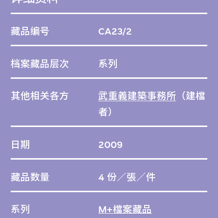
涼空氣。這座建築物呈弧形，從中既叮欣賞散
落人工池間的樹木，也可飽覽四周的山水景
藏品编号
CA23/2
致。本作品大量採用越南常見天然建材，營造
出令人耳目一新的大自然氛圍，別具匠心。
档案藏品层次
系列
其他相关各方
武重義建築事務所
（建檔
者）
日期
2009
藏品数量
4 份／張／件
系列
M+檔案藏品