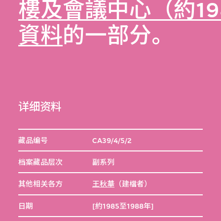
樓及會議中心（約19
資料
的一部分。
详细资料
藏品编号
CA39/4/5/2
档案藏品层次
副系列
其他相关各方
王秋華
（建檔者）
日期
[約1985至1988年]