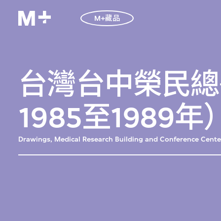
M+藏品
台灣台中榮民總
1985至1989
Drawings, Medical Research Building and Conference Center