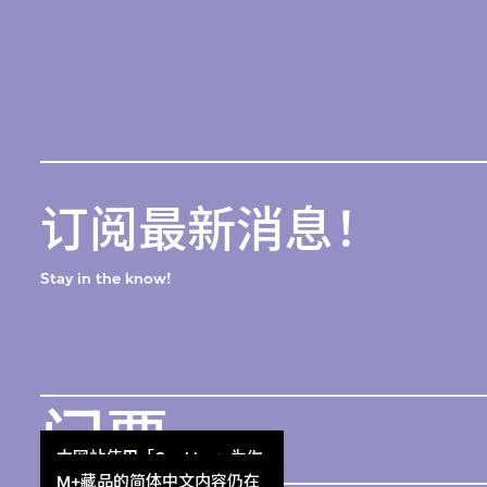
订阅最新消息！
Stay in the know!
门票
本网站使用「Cookies」为你
Get Tickets
提供最好的网站体验。
M+藏品的简体中文内容仍在