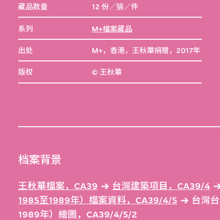
藏品数量
12 份／張／件
系列
M+檔案藏品
出处
M+，香港，王秋華捐贈，2017年
版权
© 王秋華
档案背景
王秋華檔案，CA39
台灣建築項目，CA39/4
1985至1989年）檔案資料，CA39/4/5
台灣台
1989年）繪圖，CA39/4/5/2