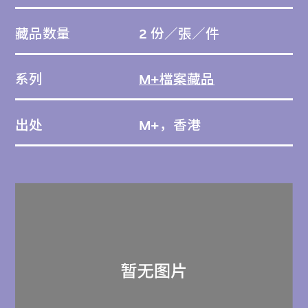
藏品数量
2 份／張／件
系列
M+檔案藏品
出处
M+，香港