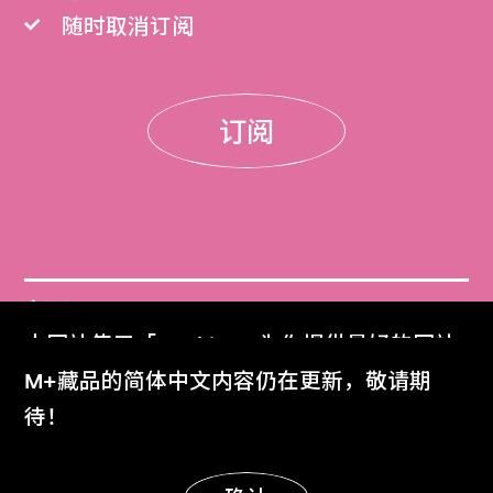
随时取消订阅
订阅
门票
本网站使用「Cookies」为你提供最好的网站
Get Tickets
体验。
M+藏品的简体中文内容仍在更新，敬请期
了解更多
待！
M+杂志
M+ Magazine