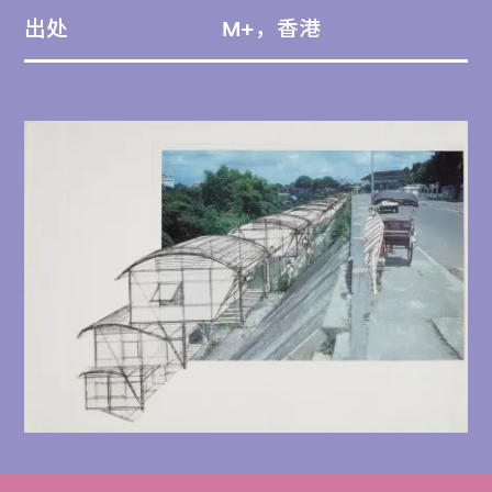
出处
M+，香港
的碩士論文，其後受曼貢維賈耶及赫茲伯格啟
發，構想出日惹貧民村落科德河村的 延伸社
區。普拉沃圖的設計選用竹及鋼等現成易得的
物料，冀打造社區活動與聚會的多用途空間，
讓居民得以逐步改善生活條件。普拉沃圖在復
原及災後重建方面的創新對策，對印尼建築界
影響深遠，啟迪新一代建築師與災民協力進行
災後重建，日惹社區建築師小組就是其中一例
（可參閱全宗CA75「日惹社區建築師作品項
目檔案」）。
在M+藏品系列中，可以找到與普拉沃圖項目
相關的研究模型：2022.152。