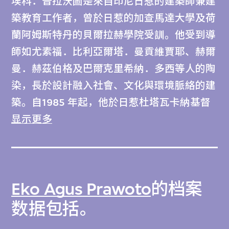
埃科．普拉沃圖是來自印尼日惹的建築師兼建
築教育工作者，曾於日惹的加查馬達大學及荷
蘭阿姆斯特丹的貝爾拉赫學院受訓。他受到導
師如尤素福．比利亞爾塔．曼貢維賈耶、赫爾
曼．赫茲伯格及巴爾克里希納．多西等人的陶
染，長於設計融入社會、文化與環境脈絡的建
築。自1985 年起，他於日惹杜塔瓦卡納基督
教大學的建築與設計學院任教。之後，他逐漸
显示更多
投身小型項目，並於 2000 年成立埃科．普拉
沃圖建築工作室。
Eko Agus Prawoto
的档案
他的部分知名項目包括於切曼提藝術村
（1999）及朗倫畫廊 （2002）的展覽空間，
数据包括。
均體現了其為熱帶氣候而設的招牌開放式設計