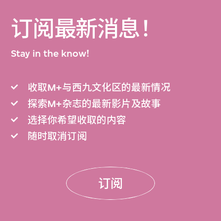
M+致力按照最嚴格的國際標準保存、編排和
订阅最新消息！
描述此檔案。檔案各部分將陸續完成編目，並
Stay in the know!
上載到M+藏品網站。
收取M+与西九文化区的最新情况
探索M+杂志的最新影片及故事
选择你希望收取的内容
随时取消订阅
订阅