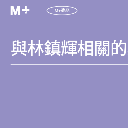
M+藏品
與林鎮輝相關的