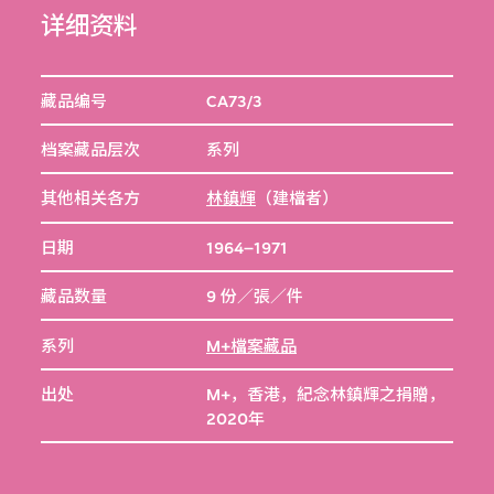
详细资料
藏品编号
CA73/3
档案藏品层次
系列
其他相关各方
林鎮輝
（建檔者）
日期
1964–1971
藏品数量
9 份／張／件
系列
M+檔案藏品
出处
M+，香港，紀念林鎮輝之捐贈，
2020年