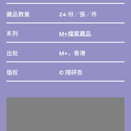
藏品数量
24 份／張／件
系列
M+檔案藏品
出处
M+，香港
版权
© 隈研吾