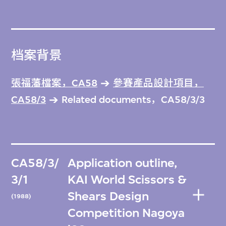
档案背景
張福藩檔案，CA58
參賽產品設計項目，
CA58/3
Related documents，CA58/3/3
CA58/3/
Application outline,
3/1
KAI World Scissors &
Shears Design
(1988)
Competition Nagoya