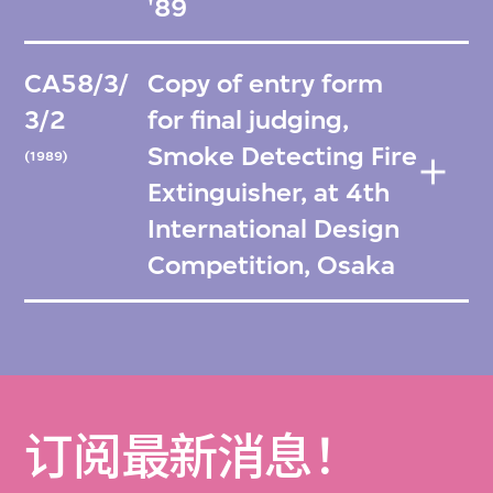
'89
CA58/3/
Copy of entry form
3/2
for final judging,
Smoke Detecting Fire
(1989)
Extinguisher, at 4th
International Design
Competition, Osaka
订阅最新消息！