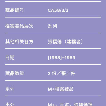
藏品编号
CA58/3/3
档案藏品层次
系列
其他相关各方
張福藩
（建檔者）
日期
[1988]–1989
藏品数量
2 份／張／件
系列
M+檔案藏品
出处
M+，香港，張福藩捐