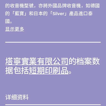
的收音機型號，亦將外國品牌收音機，如德國
的「藍寶」和日本的「Silver」產品進口泰
國。
显示更多
塔寧實業有限公司於1963年由烏敦．維塔亞
西里南在曼谷正式創立，而收音機業務實際上
始於1946年。維塔亞西里南與友人在曼谷三
塔寧實業有限公司
的档案数
攀他旺區合作經營一間無線電行，售賣與維修
收音機，後來拓展成名為「Silver」的無線電
据包括
短期印刷品
。
營運商，藉以推廣生意。在1956年，品牌
「塔寧」面世。維塔亞西里南費盡心機引進外
國牌子收音機之舉，使他獲德國「藍寶」牌贊
详细资料
助參觀當地原子粒收音機生產線，並在回國後