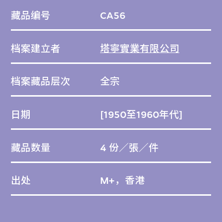
開始嘗試製造原子粒收音機，於1963年後期
藏品编号
CA56
開設一座收音機工廠，致力為泰國人生產方便
易用、價格低廉的原子粒收音機。
档案建立者
塔寧實業有限公司
這些原子粒收音機品質優秀，公司一舉成功。
档案藏品层次
全宗
人們對於塔寧的評價是它不太着眼於改善設
計，而是着重提高收音品質，其產品在接收
日期
[1950至1960年代]
AM訊號的表現優於進口貨。進口貨按通用國
際標準來預校AM訊號接收，但世界各地地貌
藏品数量
4 份／張／件
各不相同，增加AM無線電波傳輸的干擾。塔
寧的收音機專為泰國市區與郊區而設，訊號接
出处
M+，香港
收暢通無阻。一開始大部分材料由本地工廠生
產，以適應當地熱帶氣候。塔寧其後從海外
（主要是日本）進口某些部件，並成立聯合品