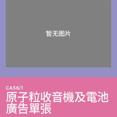
牌「Tanin Silver」，進一步改良產品質素。廣
告中「用塔寧，每一銖也花得值」的宣傳口
號，可見該品牌對於為泰國製造的原子粒收音
機品質之上乘充滿信心。
塔寧實業有限公司短期印刷品檔案由M+於
2019年購藏。
按時序編排。
CA56/1
原子粒收音機及電池
廣告單張