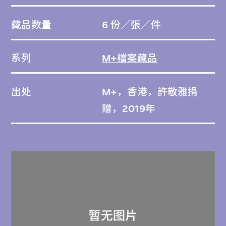
藏品数量
6 份／張／件
系列
M+檔案藏品
出处
M+，香港，許敬雅捐
贈，2019年