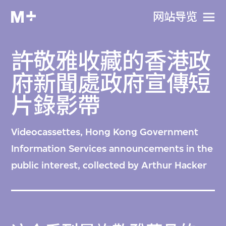
网站导览
許敬雅收藏的香港政
府新聞處政府宣傳短
片錄影帶
Videocassettes, Hong Kong Government
Information Services announcements in the
public interest, collected by Arthur Hacker