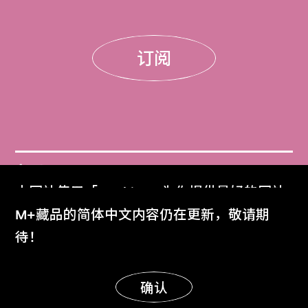
订阅
门票
本网站使用「Cookies」为你提供最好的网站
Get Tickets
体验。
M+藏品的简体中文内容仍在更新，敬请期
了解更多
待！
M+杂志
M+ Magazine
明白
确认