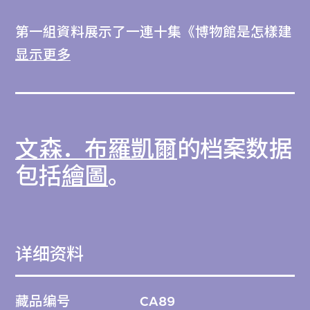
第一組資料展示了一連十集《博物館是怎樣建
成的》（2021）系列的創作過程。M+委約布
显示更多
羅凱爾製作這些動畫短片，以新穎形式記錄和
闡釋M+大樓的精密工程及設計特色。布羅凱
爾巧妙運用動畫，生動呈現博物館大樓的施工
文森．布羅凱爾
的档案数据
過程，凸顯其獨有的建築要素，如陶瓦嵌板、
潛空間、巨型桁架、天台花園，以及經填海所
包括
繪圖
。
得的西九文化區選址。
第二組資料涉及其餘兩項委約作品《約翰．基
详细资料
治和由偶然性決定的操作》（2021）和《馬
塞爾．杜尚和現成物》（2021）的原始素
藏品编号
CA89
材。這兩部影片旨在向觀眾說明馬塞爾．杜尚