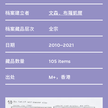
（1887–1968）和約翰．基治（1912–1992）
档案建立者
文森．布羅凱爾
作品背後的意念以及藝術歷史意義。
档案藏品层次
全宗
在M+藏品中，可以找到三個相關的雕塑盒：
2024.111、2024.112、2024.113、
日期
2010–2021
2024.114、2024.115、2024.116、
2024.117、2024.118、2024.119、
藏品数量
105 items
2024.120、2024.121和2024.122。
出处
M+，香港
M+於2023年收藏文森．布羅凱爾繪圖藏品，
並致力按照最嚴格的國際標準保存、編排和描
述此檔案。檔案各部分將陸續完成編目，並上
載到M+藏品網站。