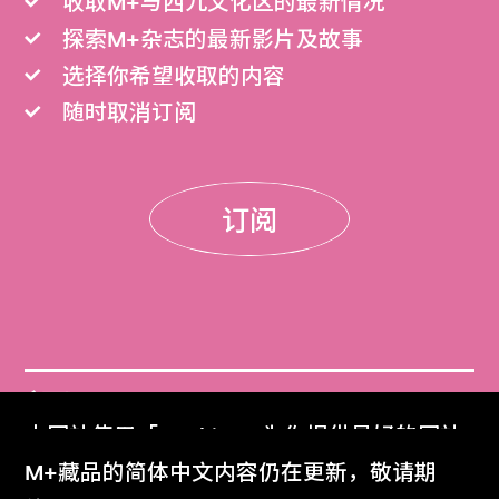
收取M+与西九文化区的最新情况
探索M+杂志的最新影片及故事
选择你希望收取的内容
随时取消订阅
订阅
门票
本网站使用「Cookies」为你提供最好的网站
Get Tickets
体验。
M+藏品的简体中文内容仍在更新，敬请期