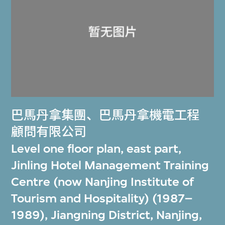
巴馬丹拿集團
、
巴馬丹拿機電工程
顧問有限公司
Level one floor plan, east part,
Jinling Hotel Management Training
Centre (now Nanjing Institute of
Tourism and Hospitality) (1987–
1989), Jiangning District, Nanjing,