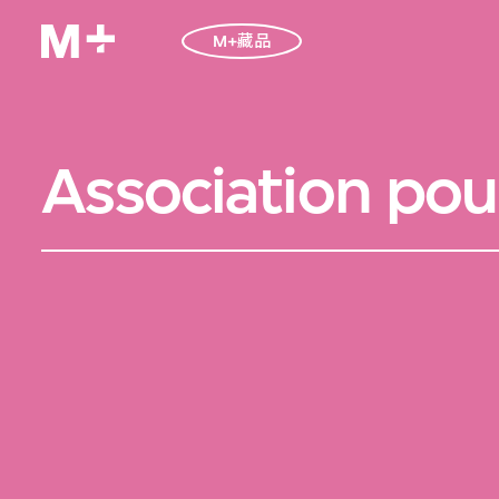
M+藏品
Association po