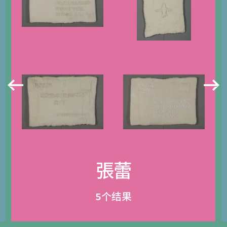
張蕾
5个结果