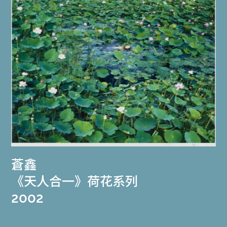
蒼鑫
《天人合一》荷花系列
2002