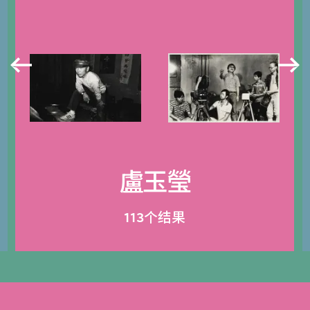
盧玉瑩
113个结果