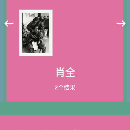
肖全
2个结果