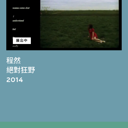
展出中
程然
絕對狂野
2014